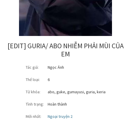
[EDIT] GURIA/ ABO NHIỄM PHẢI MÙI CỦA
EM
Tác giả:
Ngọc Ánh
Thể loại:
6
Từ khóa:
abo
,
guke
,
gumayusi
,
guria
,
keria
Tình trạng:
Hoàn thành
Mới nhất:
Ngoại truyện 2