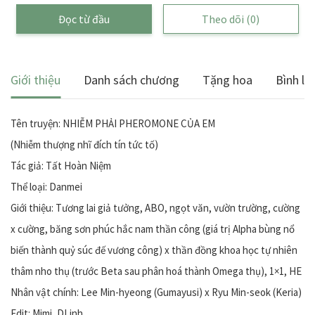
Đọc từ đầu
Theo dõi
(0)
Giới thiệu
Danh sách chương
Tặng hoa
Bình lu
Tên truyện: NHIỄM PHẢI PHEROMONE CỦA EM
(Nhiễm thượng nhĩ đích tín tức tố)
Tác giả: Tất Hoàn Niệm
Thể loại: Danmei
Giới thiệu: Tương lai giả tưởng, ABO, ngọt văn, vườn trường, cường
x cường, băng sơn phúc hắc nam thần công (giá trị Alpha bùng nổ
biến thành quỷ súc đế vương công) x thần đồng khoa học tự nhiên
thâm nho thụ (trước Beta sau phân hoá thành Omega thụ), 1×1, HE
Nhân vật chính: Lee Min-hyeong (Gumayusi) x Ryu Min-seok (Keria)
Edit: Mimi, DLinh