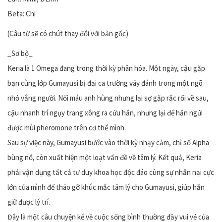
Beta: Chi
(Câu từ sẽ có chút thay đổi với bản gốc)
_Sơ bộ_
Keria là 1 Omega đang trong thời kỳ phân hóa. Một ngày, cậu gặp
bạn cùng lớp Gumayusi bị đại ca trường vây đánh trong một ngõ
nhỏ vắng người. Nổi máu anh hùng nhưng lại sợ gặp rắc rối về sau,
cậu nhanh trí ngụy trang xông ra cứu hắn, nhưng lại để hắn ngửi
được mùi pheromone trên cơ thể mình.
Sau sự việc này, Gumayusi bước vào thời kỳ nhạy cảm, chỉ số Alpha
bùng nổ, còn xuất hiện một loạt vấn đề về tâm lý. Kết quả, Keria
phải vận dụng tất cả tư duy khoa học độc đáo cùng sự nhẫn nại cực
lớn của mình để tháo gỡ khúc mắc tâm lý cho Gumayusi, giúp hắn
giữ được lý trí.
Đây là một câu chuyện kể về cuộc sống bình thường đầy vui vẻ của