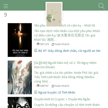
9
Yêu phu thú thân: Bách vô cấm kỵ – Khát Vũ
Tên tạm dịch: Hôn nhân của một yêu phu: Không
có điều cấm kỵ/ 妖夫娶亲百无禁忌 Tác giả:
Khát Vũ/ 渴雨…
567119
Hoàn thành
Bộ 47: Giày đóng đinh chân, cúi người an táng
[GL][Edit] Người hâm mộ số 1: Tôi Nguy Hiểm
Hơn Em (Hoàn)
Tác giả chính của tác phẩm: Ande Phó tác giả:
Tiểu Tinh Linh Nước Dừa Hồng Hồng (Weibo
cùng tên)…
384747
Hoàn thành
Ngoại truyện: Lễ Tình Nhân
Truyện Kinh Dị Cryptic + Truyện Ma Ngắn
Cryptic là những câu chuyện có tính trinh thám.