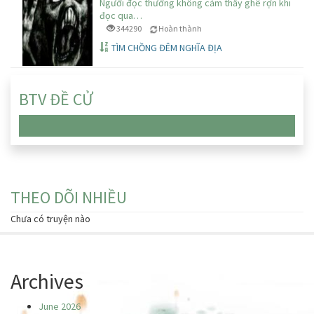
Người đọc thường không cảm thấy ghê rợn khi
đọc qua…
344290
Hoàn thành
TÌM CHỒNG ĐÊM NGHĨA ĐỊA
BTV ĐỀ CỬ
Chưa có truyện nào
THEO DÕI NHIỀU
Chưa có truyện nào
Archives
June 2026