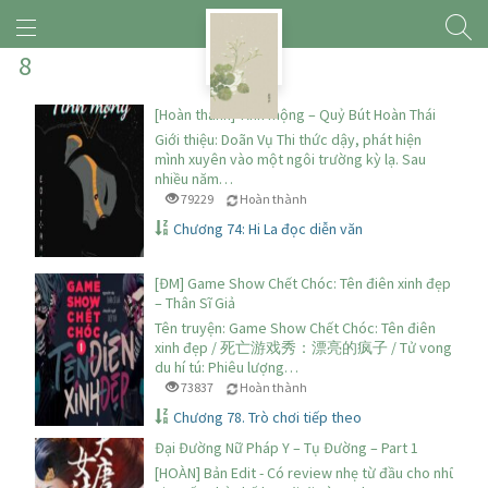
8
[Hoàn thành] Tỉnh mộng – Quỷ Bút Hoàn Thái
Giới thiệu: Doãn Vụ Thi thức dậy, phát hiện
mình xuyên vào một ngôi trường kỳ lạ. Sau
nhiều năm…
79229
Hoàn thành
Chương 74: Hi La đọc diễn văn
[ĐM] Game Show Chết Chóc: Tên điên xinh đẹp
– Thân Sĩ Giả
Tên truyện: Game Show Chết Chóc: Tên điên
xinh đẹp / 死亡游戏秀：漂亮的疯子 / Tử vong
du hí tú: Phiêu lượng…
73837
Hoàn thành
Chương 78. Trò chơi tiếp theo
Đại Đường Nữ Pháp Y – Tụ Đường – Part 1
[HOÀN] Bản Edit - Có review nhẹ từ đầu cho những