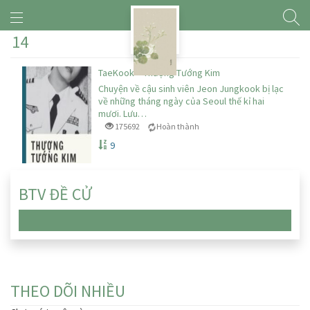
14
TaeKook – Thượng Tướng Kim
Chuyện về cậu sinh viên Jeon Jungkook bị lạc
về những tháng ngày của Seoul thế kỉ hai
mươi. Lưu…
175692
Hoàn thành
9
BTV ĐỀ CỬ
Chưa có truyện nào
THEO DÕI NHIỀU