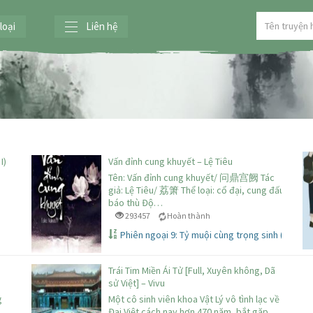
loại
Liên hệ
I)
Vấn đỉnh cung khuyết – Lệ Tiêu
Tên: Vấn đỉnh cung khuyết/ 问鼎宫阙 Tác
giả: Lệ Tiêu/ 荔箫 Thể loại: cổ đại, cung đấu,
báo thù Độ…
293457
Hoàn thành
Phiên ngoại 9: Tỷ muội cùng trọng sinh (9)
Trái Tim Miền Ái Tử [Full, Xuyên không, Dã
sử Việt] – Vivu
g
Một cô sinh viên khoa Vật Lý vô tình lạc về
Đại Việt cách nay hơn 470 năm, bắt gặp…