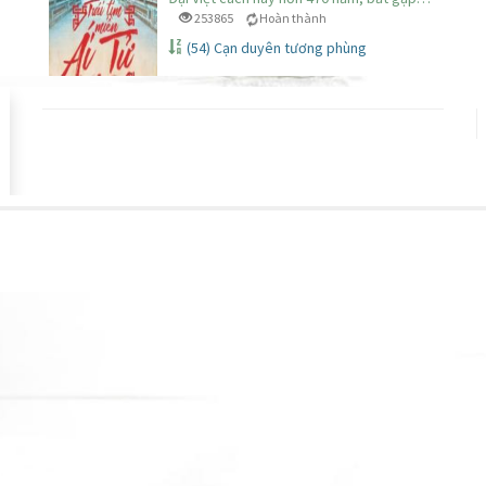
253865
Hoàn thành
(54) Cạn duyên tương phùng