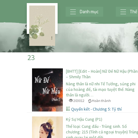
Danh mục
Thể 
23
[BHTT] [Edit – Hoàn] Nữ Đế Nữ Hậu (Phần 
– Shmily Thần
Nàng thân là nữ nhi Tể Tướng, sủng phi
của hoàng đế, tài mạo tuyệt thế. Nàng
thân là người…
203012
Hoàn thành
Quyển kết - Chương 5: Tỷ thí
Ký Sự Hậu Cung (P1)
Thể loại: Cung đấu - Trùng sinh. Số
chương: 215 (Tính cả ngoại truyện) Trùn
sinh quay lại một đời,…