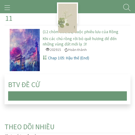
11
(12 chòm sao/BL) Cuộc phiêu lưu của Rồng
Khi các chú rồng rời bỏ quê hương để đến
những vùng đất mới lạ :3!
202915
Hoàn thành
Chap 105: Hậu thế (End)
BTV ĐỀ CỬ
Chưa có truyện nào
THEO DÕI NHIỀU