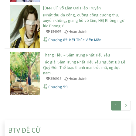
[ĐM-Full] Võ Lâm Oai Hiệp Truyện
(Nhất thụ đa công, cường công cường thụ,
xuyên không, giang hồ võ lâm, HE) Không ngờ
lúc Phong Y…
154997
Hoàn thành
Chương 85: Kết Thúc Viên Mãn
Thang Tiêu – Sâm Trung Nhất Tiểu Yêu
Tác giả: Sâm Trung Nhất Tiểu Yêu Nguồn: DĐ Lê
Quý Đôn Thể loại: thanh mai trúc mã, ngược
nam…
350918
Hoàn thành
Chương 59
1
2
BTV ĐỀ CỬ