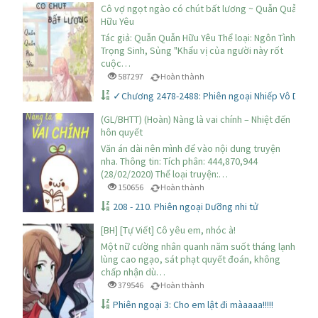
Cô vợ ngọt ngào có chút bất lương ~ Quẫn Quẫn
Hữu Yêu
Tác giả: Quẫn Quẫn Hữu Yêu Thể loại: Ngôn Tình,
Trọng Sinh, Sủng "Khẩu vị của người này rốt
cuộc…
587297
Hoàn thành
✓Chương 2478-2488: Phiên ngoại Nhiếp Vô Danh
(GL/BHTT) (Hoàn) Nàng là vai chính – Nhiệt đến
hôn quyết
Văn án dài nên mình để vào nội dung truyện
nha. Thông tin: Tích phân: 444,870,944
(28/02/2020) Thể loại truyện:…
150656
Hoàn thành
208 - 210. Phiên ngoại Dưỡng nhi tử
[BH] [Tự Viết] Cô yêu em, nhóc à!
Một nữ cường nhân quanh năm suốt tháng lạnh
lùng cao ngạo, sát phạt quyết đoán, không
chấp nhận dù…
379546
Hoàn thành
Phiên ngoại 3: Cho em lật đi màaaaa!!!!!