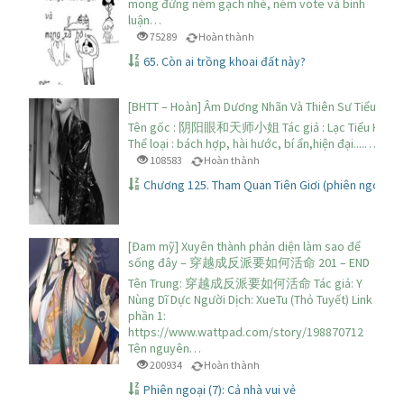
mong đừng ném gạch nhé, ném vote và bình
luận…
75289
Hoàn thành
65. Còn ai trồng khoai đất này?
[BHTT – Hoàn] Âm Dương Nhãn Và Thiên Sư Tiểu Thư
Tên gốc : 阴阳眼和天师小姐 Tác giả : Lạc Tiểu Hạt
Thể loại : bách hợp, hài hước, bí ẩn,hiện đại....…
108583
Hoàn thành
Chương 125. Tham Quan Tiên Giơi (phiên ngoại 8)
[Đam mỹ] Xuyên thành phản diện làm sao để
sống đây – 穿越成反派要如何活命 201 – END
Tên Trung: 穿越成反派要如何活命 Tác giả: Y
Nùng Dĩ Dực Người Dịch: XueTu (Thỏ Tuyết) Link
phần 1:
https://www.wattpad.com/story/198870712
Tên nguyên…
200934
Hoàn thành
Phiên ngoại (7): Cả nhà vui vẻ