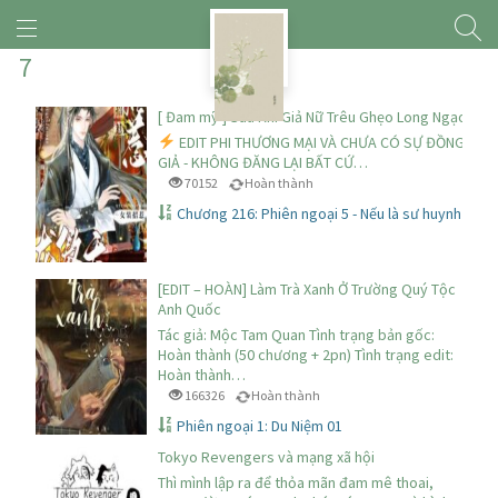
7
[ Đam mỹ ] Sau Khi Giả Nữ Trêu Ghẹo Long Ngạo Thi
EDIT PHI THƯƠNG MẠI VÀ CHƯA CÓ SỰ ĐỒNG Ý CỦ
GIẢ - KHÔNG ĐĂNG LẠI BẤT CỨ…
70152
Hoàn thành
Chương 216: Phiên ngoại 5 - Nếu là sư huynh đệ t
[EDIT – HOÀN] Làm Trà Xanh Ở Trường Quý Tộc
Anh Quốc
Tác giả: Mộc Tam Quan Tình trạng bản gốc:
Hoàn thành (50 chương + 2pn) Tình trạng edit:
Hoàn thành…
166326
Hoàn thành
Phiên ngoại 1: Du Niệm 01
Tokyo Revengers và mạng xã hội
Thì mình lập ra để thỏa mãn đam mê thoai,