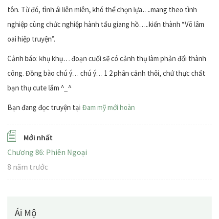
tôn. Từ đó, tình ái liên miên, khó thể chọn lựa….mang theo tình
nghiệp cùng chức nghiệp hành tẩu giang hồ…..kiến thành “Võ lâm
oai hiệp truyện”.
Cảnh báo: khụ khụ… đoạn cuối sẽ có cảnh thụ làm phản đổi thành
công. Đồng bào chú ý… chú ý… 1 2 phân cảnh thôi, chứ thực chất
bạn thụ cute lắm ^_^
Bạn đang đọc truyện tại
Đam mỹ mới hoàn
Mới nhất
Chương 86: Phiên Ngoại
8 năm trước
Ái Mộ