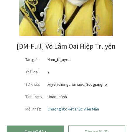
[ĐM-Full] Võ Lâm Oai Hiệp Truyện
Tác giả:
Nam_Nguyet
Thể loại:
7
Từ khóa:
xuyênkhông
,
haihuoc
,
3p
,
giangho
Tình trạng:
Hoàn thành
Mới nhất:
Chương 85: Kết Thúc Viên Mãn
Đọc từ đầu
Theo dõi
(0)