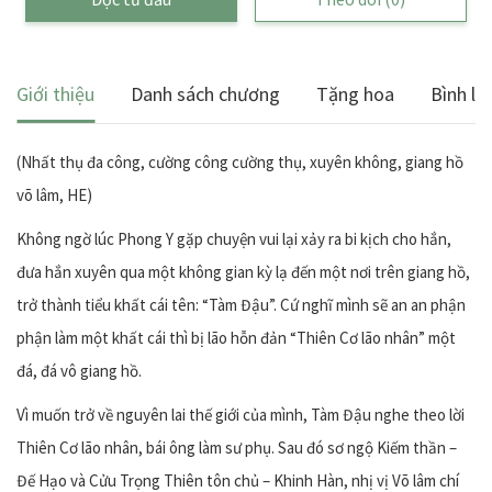
Giới thiệu
Danh sách chương
Tặng hoa
Bình lu
(Nhất thụ đa công, cường công cường thụ, xuyên không, giang hồ
võ lâm, HE)
Không ngờ lúc Phong Y gặp chuyện vui lại xảy ra bi kịch cho hắn,
đưa hắn xuyên qua một không gian kỳ lạ đến một nơi trên giang hồ,
trở thành tiểu khất cái tên: “Tàm Đậu”. Cứ nghĩ mình sẽ an an phận
phận làm một khất cái thì bị lão hỗn đản “Thiên Cơ lão nhân” một
đá, đá vô giang hồ.
Vì muốn trở về nguyên lai thế giới của mình, Tàm Đậu nghe theo lời
Thiên Cơ lão nhân, bái ông làm sư phụ. Sau đó sơ ngộ Kiếm thần –
Đế Hạo và Cửu Trọng Thiên tôn chủ – Khinh Hàn, nhị vị Võ lâm chí