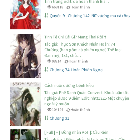
Tình trạng edit: đã hoàn thành Bìa:…
668118
Hoàn thành
Quyển 9 - Chương 142: Nữ vương ma cà rồng đem 
Tinh Tế Chi Cái Gì? Mang Thai Rồi?!
Tác giả: Thục Sơn Khách Nhân Hoàn: 74
Chương (bao gồm cả phiên ngoại) Thể loại:
Đam mỹ, 1x1, chủ…
98214
Hoàn thành
Chương 74: Hoàn Phiên Ngoại
Cách nuôi dưỡng bệnh kiều
Tác giả: Phế Danh Quân Convert: Khoá luận tốt
nghiệp được 9 điểm Edit: nhtt1225 Một chuyện
ngoài ý muốn…
104194
Hoàn thành
Chương 31
[ Full ] – [ Đồng nhân AoT ]: Cầu Kiến
Tác phẩm: [ Đồng nhân Attack on Titan ]: Cầu