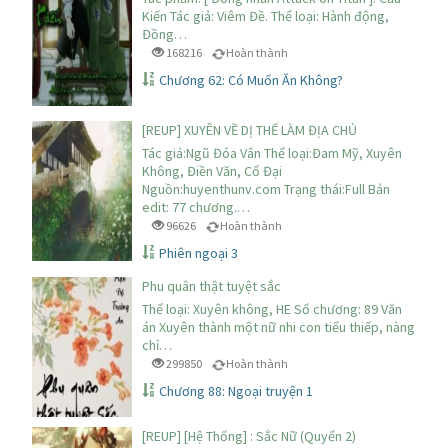
Kiến Tác giả: Viêm Đề. Thể loại: Hành động,
Đồng…
168216
Hoàn thành
Chương 62: Có Muốn Ăn Không?
[REUP] XUYÊN VỀ DỊ THẾ LÀM ĐỊA CHỦ
Tác giả:Ngũ Đóa Vân Thể loại:Đam Mỹ, Xuyên
Không, Điền Văn, Cổ Đại
Nguồn:huyenthunv.com Trạng thái:Full Bản
edit: 77 chương.…
96626
Hoàn thành
Phiên ngoại 3
Phu quân thật tuyệt sắc
Thể loại: Xuyên không, HE Số chương: 89 Văn
án Xuyên thành một nữ nhi con tiểu thiếp, nàng
chỉ…
299850
Hoàn thành
Chương 88: Ngoại truyện 1
[REUP] [Hệ Thống] : Sắc Nữ (Quyển 2)