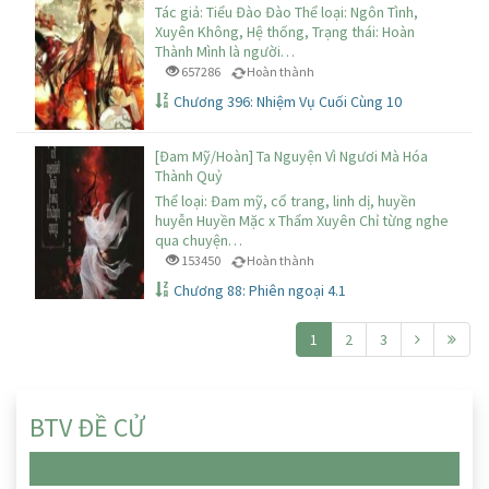
Tác giả: Tiểu Đào Đào Thể loại: Ngôn Tình,
Xuyên Không, Hệ thống, Trạng thái: Hoàn
Thành Mình là người…
657286
Hoàn thành
Chương 396: Nhiệm Vụ Cuối Cùng 10
[Đam Mỹ/Hoàn] Ta Nguyện Vì Ngươi Mà Hóa
Thành Quỷ
Thể loại: Đam mỹ, cổ trang, linh dị, huyền
huyễn Huyền Mặc x Thẩm Xuyên Chỉ từng nghe
qua chuyện…
153450
Hoàn thành
Chương 88: Phiên ngoại 4.1
1
2
3
BTV ĐỀ CỬ
Chưa có truyện nào