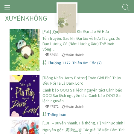
XUYÊNKHÔNG
[Full] [Quyển 6] Sau Khi Đại Lão Về Hưu
Tên truyện: Sau khi Đại lão về hưu Tác giả: Du
Bạo Hương Cô (Nấm Hương Xào) Thể loại:
Võng…
58931
Hoàn thành
Chương 1172: Thiên Âm Cốc (7)
[Đồng Nhân Harry Potter] Toàn Giới Phù Thủy
Đều Nói Ta Là Dark Lord
Cảnh báo OOC! Sai lệch nguyên tác! Cảnh báo
OOC! Sai lệch nguyên tác! Cảnh báo OOC! Sai
lệch nguyên…
47572
Hoàn thành
Thông báo
[EDIT – Xuyên nhanh, Hệ thống, H] Mị nhục sinh hươn
Nguyên gốc: 媚肉生香 Tác giả: Tô Nặc Cẩm Tình trạn