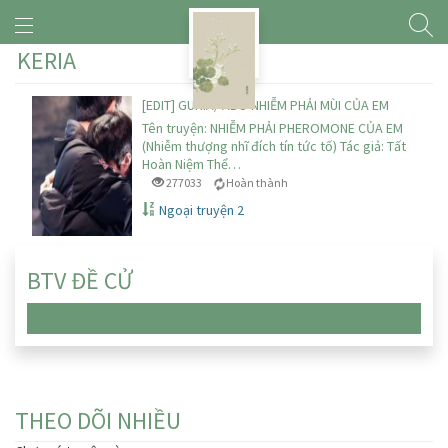
KERIA
[EDIT] GURIA/ ABO NHIỄM PHẢI MÙI CỦA EM
Tên truyện: NHIỄM PHẢI PHEROMONE CỦA EM
(Nhiễm thượng nhĩ đích tín tức tố) Tác giả: Tất
Hoàn Niệm Thể…
277033
Hoàn thành
Ngoại truyện 2
BTV ĐỀ CỬ
Chưa có truyện nào
THEO DÕI NHIỀU