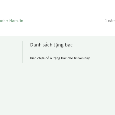
Kook + NamJin
1 năm
Danh sách tặng bạc
Hiện chưa có ai tặng bạc cho truyện này!
[HP] Tự Do Qua
Chương 45 - Hội p
cùng Tử thần thực
đồng
Tên : Tự do quay trở lại
quy) Tác giả : Thẩm Trầ