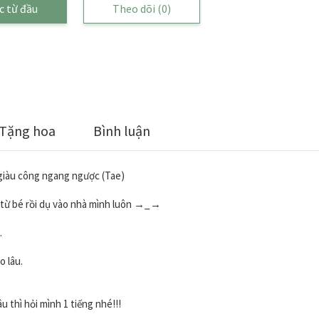
c từ đầu
Theo dõi
(0)
Tặng hoa
Bình luận
 giàu công ngang ngược (Tae)
k từ bé rồi dụ vào nhà mình luôn →_→
.
o lâu.
 thì hỏi mình 1 tiếng nhé!!!