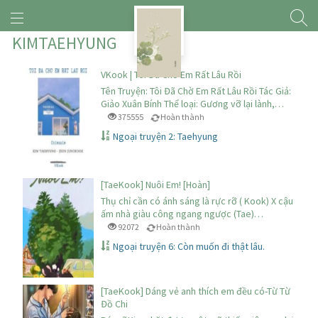
KIMTAEHYUNG
VKook | Tôi Đã Chờ Em Rất Lâu Rồi
Tên Truyện: Tôi Đã Chờ Em Rất Lâu Rồi Tác Giả:
Giảo Xuân Bính Thể loại: Gương vỡ lại lành,…
375555
Hoàn thành
Ngoại truyện 2: Taehyung
[TaeKook] Nuôi Em! [Hoàn]
Thụ chỉ cần có ánh sáng là rực rỡ ( Kook) X cậu
ấm nhà giàu công ngang ngược (Tae)…
92072
Hoàn thành
Ngoại truyện 6: Còn muốn đi thật lâu.
[TaeKook] Dáng vẻ anh thích em đều có-Từ Từ
Đồ Chi