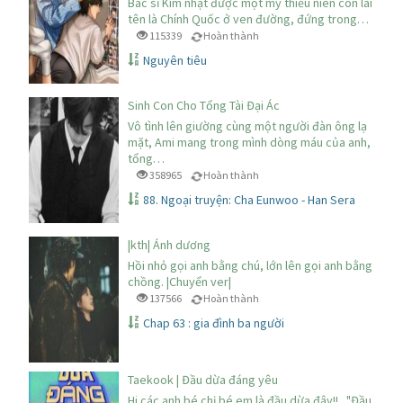
Bác sĩ Kim nhặt được một mỹ thiếu niên con lai
tên là Chính Quốc ở ven đường, đứng trong…
115339
Hoàn thành
Nguyên tiêu
Sinh Con Cho Tổng Tài Đại Ác
Vô tình lên giường cùng một người đàn ông lạ
mặt, Ami mang trong mình dòng máu của anh,
tổng…
358965
Hoàn thành
88. Ngoại truyện: Cha Eunwoo - Han Sera
|kth| Ánh dương
Hồi nhỏ gọi anh bằng chú, lớn lên gọi anh bằng
chồng. |Chuyển ver|
137566
Hoàn thành
Chap 63 : gia đình ba người
Taekook | Đầu dừa đáng yêu
Hi các anh bé chị bé em là đầu dừa đây!! . "Đầu