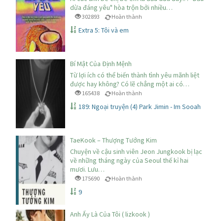
dừa đáng yêu" hòa trộn bởi nhiều…
302893
Hoàn thành
Extra 5: Tôi và em
Bí Mật Của Định Mệnh
Từ lợi ích có thể biến thành tình yêu mãnh liệt
được hay không? Có lẽ chẳng một ai có…
165438
Hoàn thành
189: Ngoại truyện (4) Park Jimin - Im Sooah
TaeKook – Thượng Tướng Kim
Chuyện về cậu sinh viên Jeon Jungkook bị lạc
về những tháng ngày của Seoul thế kỉ hai
mươi. Lưu…
175690
Hoàn thành
9
Anh Ấy Là Của Tôi ( lizkook )