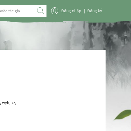
Đăng nhập
|
Đăng ký
,
wyb
,
xz
,