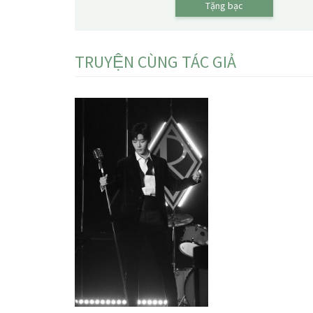
Tặng bạc
TRUYỆN CÙNG TÁC GIẢ