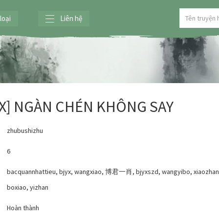
loại
Liên hệ
YX] NGÀN CHÉN KHÔNG SAY
zhubushizhu
6
bacquannhattieu
,
bjyx
,
wangxiao
,
博君一肖
,
bjyxszd
,
wangyibo
,
xiaozhan
boxiao
,
yizhan
:
Hoàn thành