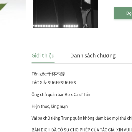
Đọ
Giới thiệu
Danh sách chương
Tên gốc:千杯不醉
TÁC GIẢ: SUGERSUGERS
Ông chủ quán bar Bo x Ca sĩ Tán
Hiện thực, lãng mạn
Vài ba chữ tiếng Trung quèn không đảm bảo mọi thứ ch
BẢN DỊCH ĐÃ CÓ SỰ CHO PHÉP CỦA TÁC GIẢ, XIN VU