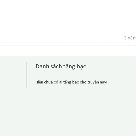
3 năm
Danh sách tặng bạc
Hiện chưa có ai tặng bạc cho truyện này!
[ĐN Hunter×Hunte
em chỉ là một n
thườn
Chương 172: [Phiên
chiều trà ở E
Văn án chỉ một câu: C