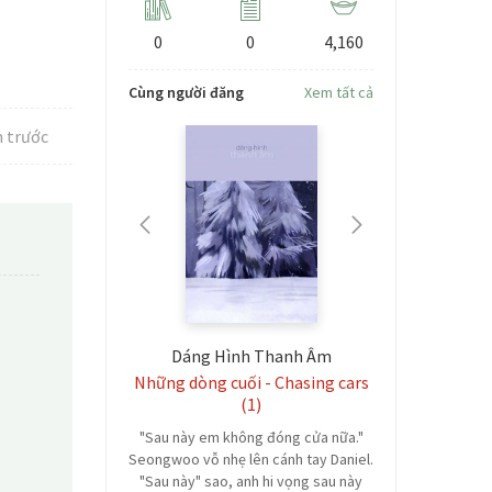
0
0
4,160
Cùng người đăng
Xem tất cả
 trước
r] Chrollo,
Dáng Hình Thanh Âm
Hoa
gười bình
Những dòng cuối - Chasing cars
Phiên Ngo
g
(1)
phú
 ngoại] Buổi
"Sau này em không đóng cửa nữa."
Editor: Raph 
sme (1)
Seongwoo vỗ nhẹ lên cánh tay Daniel.
trang, cung
âu chuyện tình
"Sau này" sao, anh hi vọng sau này
con tướng 