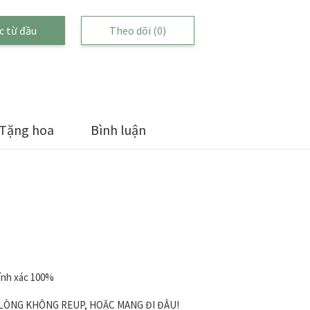
c từ đầu
Theo dõi
(0)
Tặng hoa
Bình luận
ính xác 100%
I LÒNG KHÔNG REUP, HOẶC MANG ĐI ĐÂU!