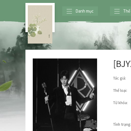
Danh mục
Thể 
[BJ
Tác giả:
Thể loại:
Từ khóa:
Tình trạng