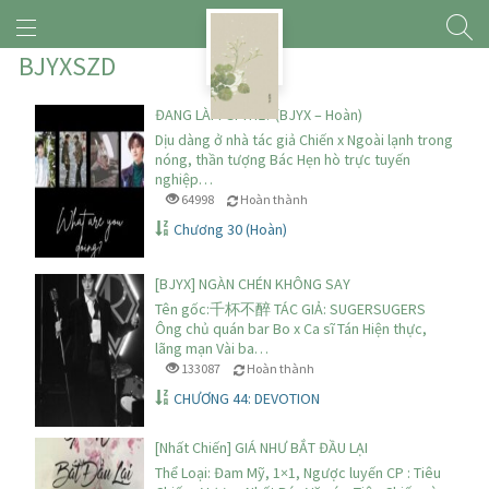
BJYXSZD
ĐANG LÀM GÌ THẾ? (BJYX – Hoàn)
Dịu dàng ở nhà tác giả Chiến x Ngoài lạnh trong
nóng, thần tượng Bác Hẹn hò trực tuyến
nghiệp…
64998
Hoàn thành
Chương 30 (Hoàn)
[BJYX] NGÀN CHÉN KHÔNG SAY
Tên gốc:千杯不醉 TÁC GIẢ: SUGERSUGERS
Ông chủ quán bar Bo x Ca sĩ Tán Hiện thực,
lãng mạn Vài ba…
133087
Hoàn thành
CHƯƠNG 44: DEVOTION
[Nhất Chiến] GIÁ NHƯ BẮT ĐẦU LẠI
Thể Loại: Đam Mỹ, 1×1, Ngược luyến CP : Tiêu