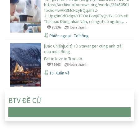
https://archiveofourown.org/works/22450501/cha
fbclid=IwAR3McHzyBQqah82-
J_Upg9nCdOdgwXTFOe1kwjXTyQvTxJGOIveB7aoPg
Thể loại: Đồng nhân văn, có ngọt có ngược,…
96936
Hoàn thành
Phiên ngoại - Tơ hồng
[Bác Chiến|Edit] Từ Stavanger cùng anh trải
qua mùa đông
Fall in love in Tromso.
75663
Hoàn thành
15. Xuân về
BTV ĐỀ CỬ
Chưa có truyện nào