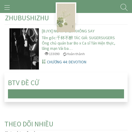
ZHUBUSHIZHU
[BJYX] NGÀN CHÉN KHÔNG SAY
Tên gốc:千杯不醉 TÁC GIẢ: SUGERSUGERS
Ông chủ quán bar Bo x Ca sĩ Tán Hiện thực,
lãng mạn Vài ba…
133090
Hoàn thành
CHƯƠNG 44: DEVOTION
BTV ĐỀ CỬ
Chưa có truyện nào
THEO DÕI NHIỀU