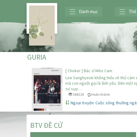
Danh mục
Thể 
GURIA
[ Choker ] Bác sĩ Mèo Cam
Lee Sanghyeok không hiểu về thứ cảm 
mà con người gọi là tình yêu. Đến một 
sự sụp…
184218
Hoàn thành
Ngoại truyện: Cuộc sống thường ngày
BTV ĐỀ CỬ