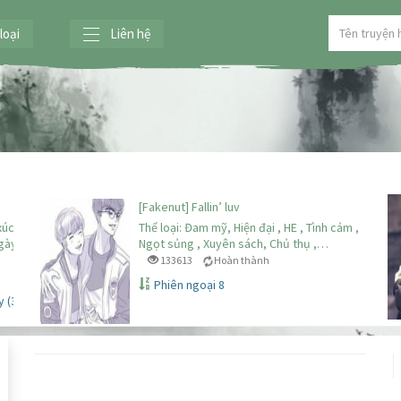
loại
Liên hệ
[Fakenut] Fallin’ luv
xúc
Thể loại: Đam mỹ, Hiện đại , HE , Tình cảm ,
ngày
Ngọt sủng , Xuyên sách, Chủ thụ ,…
133613
Hoàn thành
Phiên ngoại 8
 (3)