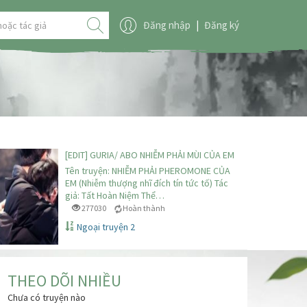
Đăng nhập
|
Đăng ký
[EDIT] GURIA/ ABO NHIỄM PHẢI MÙI CỦA EM
Tên truyện: NHIỄM PHẢI PHEROMONE CỦA
EM (Nhiễm thượng nhĩ đích tín tức tố) Tác
giả: Tất Hoàn Niệm Thể…
277030
Hoàn thành
Ngoại truyện 2
THEO DÕI NHIỀU
Chưa có truyện nào