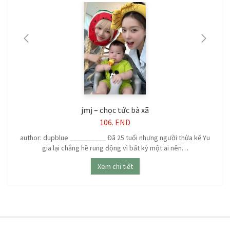
jmj – chọc tức bà xã
106. END
e
author: dupblue __________ Đã 25 tuổi nhưng người thừa kế Yu
gia lại chẳng hề rung động vì bất kỳ một ai nên…
Xem chi tiết