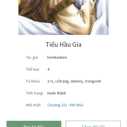
Tiểu Hầu Gia
Tác giả:
kemkunken
Thể loại:
4
Từ khóa:
1×1
,
cổtrang
,
dammy
,
trongsinh
Tình trạng:
Hoàn thành
Mới nhất:
Chương 151 : Kết thúc
Đọc từ đầu
Theo dõi
(0)