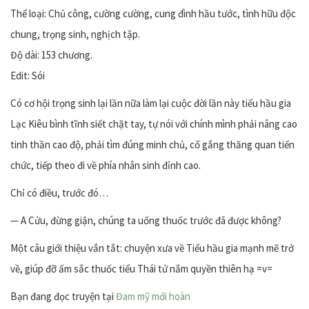
Thể loại: Chủ công, cường cường, cung đình hầu tước, tình hữu độc
chung, trọng sinh, nghịch tập.
Độ dài: 153 chương.
Edit: Sói
Có cơ hội trọng sinh lại lần nữa làm lại cuộc đời lần này tiểu hầu gia
Lạc Kiêu bình tĩnh siết chặt tay, tự nói với chính mình phải nâng cao
tinh thần cao độ, phải tìm đúng minh chủ, cố gắng thăng quan tiến
chức, tiếp theo đi về phía nhân sinh đỉnh cao.
Chỉ có điều, trước đó…
— A Cửu, đừng giận, chúng ta uống thuốc trước đã được không?
Một câu giới thiệu vắn tắt: chuyện xưa về Tiểu hầu gia mạnh mẽ trở
về, giúp đỡ ấm sắc thuốc tiểu Thái tử nắm quyền thiên hạ =v=
Bạn đang đọc truyện tại
Đam mỹ mới hoàn