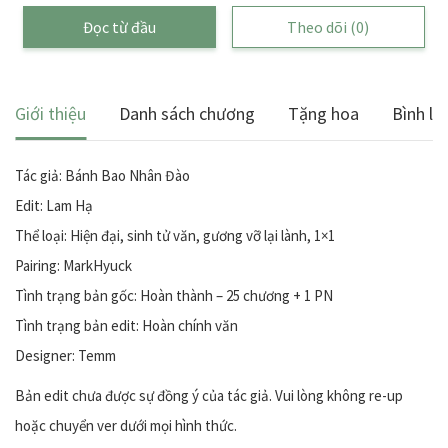
Đọc từ đầu
Theo dõi
(0)
Giới thiệu
Danh sách chương
Tặng hoa
Bình lu
Tác giả: Bánh Bao Nhân Đào
Edit: Lam Hạ
Thể loại: Hiện đại, sinh tử văn, gương vỡ lại lành, 1×1
Pairing: MarkHyuck
Tình trạng bản gốc: Hoàn thành – 25 chương + 1 PN
Tình trạng bản edit: Hoàn chính văn
Designer: Temm
Bản edit chưa được sự đồng ý của tác giả. Vui lòng không re-up
hoặc chuyển ver dưới mọi hình thức.