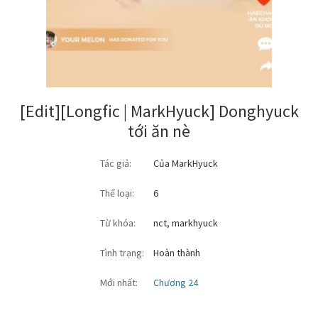
[Edit][Longfic | MarkHyuck] Donghyuck
tới ăn nè
Tác giả:
Của MarkHyuck
Thể loại:
6
Từ khóa:
nct
,
markhyuck
Tình trạng:
Hoàn thành
Mới nhất:
Chương 24