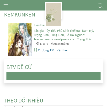
KEMKUNKEN
Tiểu Hầu Gia
Tác giả: Túy Tiếu Phù Sinh Thể loại: Đam Mỹ,
Trọng Sinh, Cung Đấu, Cổ Đại Nguồn:
traxanhsuada.wordpress.com Trạng thái:…
178677
Hoàn thành
Chương 151 : Kết thúc
BTV ĐỀ CỬ
Chưa có truyện nào
THEO DÕI NHIỀU