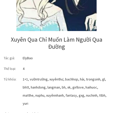
Xuyên Qua Chỉ Muốn Làm Người Qua
Đường
Tác giả:
ElyBao
Thể loại:
4
Từ khóa:
1×1
,
vườntrường
,
xuyênthư
,
bachhop
,
hài
,
trongsinh
,
gl
,
bhtt
,
hanhdong
,
langman
,
bh
,
xk
,
girllove
,
haihuoc
,
matthe
,
nuphu
,
xuyênnhanh
,
fantasy
,
gxg
,
nuchinh
,
ttbh
,
yuri