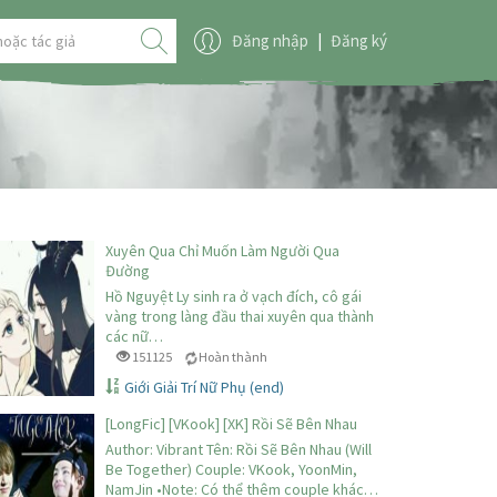
Đăng nhập
|
Đăng ký
Xuyên Qua Chỉ Muốn Làm Người Qua
ất
Đường
Hồ Nguyệt Ly sinh ra ở vạch đích, cô gái
vàng trong làng đầu thai xuyên qua thành
các nữ…
151125
Hoàn thành
Giới Giải Trí Nữ Phụ (end)
g)
[LongFic] [VKook] [XK] Rồi Sẽ Bên Nhau
Author: Vibrant Tên: Rồi Sẽ Bên Nhau (Will
Be Together) Couple: VKook, YoonMin,
NamJin •Note: Có thể thêm couple khác…