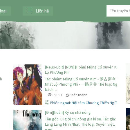
loại
Liên hệ
[Reup-Edit] [NBN] [Hoàn] Mộng Cổ Xuyên Kim – Nh
Lộ Phương Phi
nh
Tác phẩm: Mộng Cổ Xuyên Kim - 梦古穿今 Tác giả:
o
Nhất Lộ Phương Phi - 一路芳菲 Thể loại: Ngụy
bách…
155711
Hoàn thành
Phiên ngoại: Nội tâm Chương Thiển Ngữ (Thượn
[Đm][hoàn] Ký sự nhà nông
Tên gốc: Dị giới chi nông gia kí sự. Tác giả:
Lãng Lãng Minh Nhật. Thể loại: Xuyên việt,
nam…