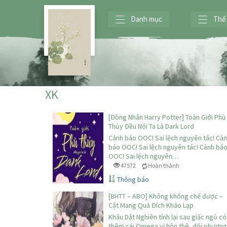
Danh mục
Thể 
XK
[Đồng Nhân Harry Potter] Toàn Giới Phù
Thủy Đều Nói Ta Là Dark Lord
Cảnh báo OOC! Sai lệch nguyên tác! Cả
báo OOC! Sai lệch nguyên tác! Cảnh bá
OOC! Sai lệch nguyên…
47572
Hoàn thành
Thông báo
[BHTT – ABO] Không khống chế được –
Cật Mang Quả Đích Khảo Lạp
Khâu Dật Nghiên tỉnh lại sau giấc ngủ có
thêm cái Omega vị hôn thê, đối phương