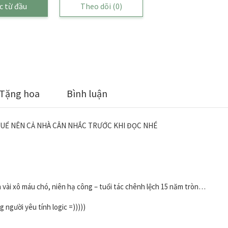
c từ đầu
Theo dõi
(0)
Tặng hoa
Bình luận
XUỂ NÊN CẢ NHÀ CÂN NHẮC TRƯỚC KHI ĐỌC NHÉ
 vài xô máu chó, niên hạ công – tuổi tác chênh lệch 15 năm tròn…
 người yêu tính logic =)))))