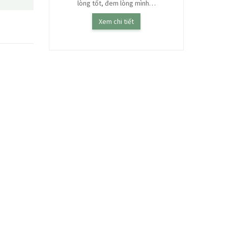
lòng tốt, đem lòng mình…
Đam mỹ, nguy
ết
sinh, 
Xem chi tiết