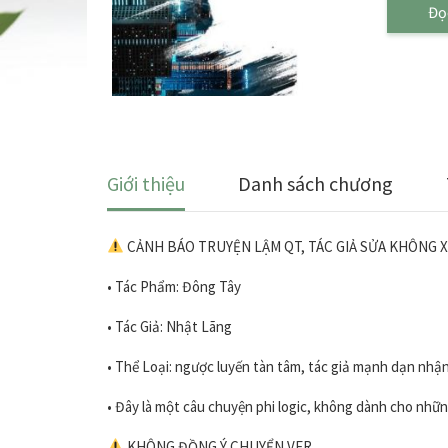
Đọ
Giới thiệu
Danh sách chương
CẢNH BÁO TRUYỆN LẬM QT, TÁC GIẢ SỬA KHÔNG 
• Tác Phẩm: Đông Tây
• Tác Giả: Nhật Lãng
• Thể Loại: ngược luyến tàn tâm, tác giả mạnh dạn nhận
• Đây là một câu chuyện phi logic, không dành cho những
KHÔNG ĐỒNG Ý CHUYỂN VER