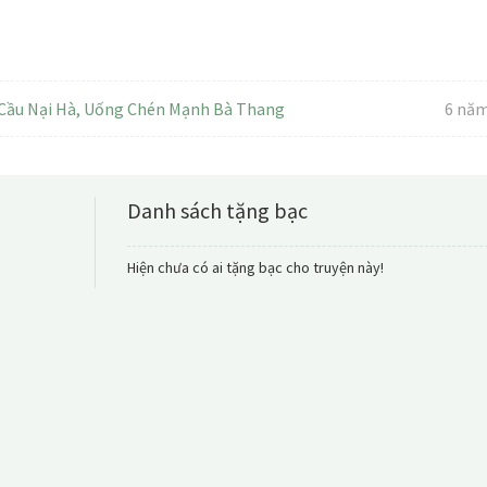
 Cầu Nại Hà, Uống Chén Mạnh Bà Thang
6 năm
Danh sách tặng bạc
Hiện chưa có ai tặng bạc cho truyện này!
[18+] THUẦN THÚ
[Chương 65] Co
_Tác giả: Dạ Tử Vũ _T
tình, Nhân Thú, Xuyên Q
Cường, Sủng, Hơi ngư
(Vậy…