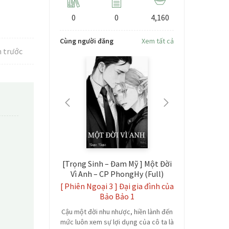
0
0
4,160
Cùng người đăng
Xem tất cả
 trước
 SƯ (Full)
[Trọng Sinh – Đam Mỹ ] Một Đời
[Edit] Đừ
Vì Anh – CP PhongHy (Full)
Đế Công L
n lớn dần
[ Phiên Ngoại 3 ] Đại gia đình của
hể loại: Ngôn
Bảo Bảo 1
QT -
ua, Dị Giới, Nữ
ợc, H, 18+...
Cậu một đời nhu nhược, hiền lành đến
Tên gốc
mức luôn xem sự lợi dụng của cô ta là
giả: Trần 