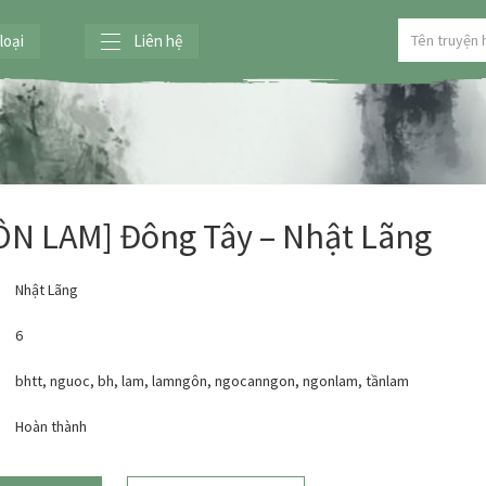
loại
Liên hệ
N LAM] Đông Tây – Nhật Lãng
Nhật Lãng
6
bhtt
,
nguoc
,
bh
,
lam
,
lamngôn
,
ngocanngon
,
ngonlam
,
tầnlam
:
Hoàn thành