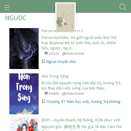
NGUOC
Perverted Killer ( H+++ )
Perverted Killer: Kẻ giết người biến thái Thể
loại: Boylove Mô tả: biến thái, kinh dị, chiếm
hữu, ngược, ngọt,…
123112
Hoàn thành
Ngoại truyện nhỏ
Hôn Trong Sáng
Bị cha đổi nguyện vọng năm lớp 10, Sương Trà phải 
lực thay đổi cuộc sống của bản thân,…
255455
Hoàn thành
Chương 47: Năm học mới, Sương Trà không còn ở
[EDIT – Xuyên nhanh, Hệ thống, H] Mị nhục sinh hươn
Nguyên gốc: 媚肉生香 Tác giả: Tô Nặc Cẩm Tình trạn