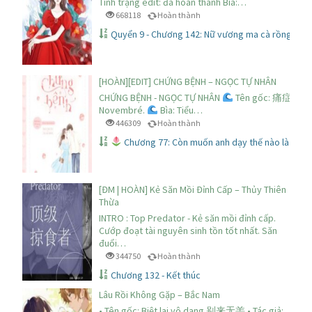
Tình trạng edit: đã hoàn thành Bìa:…
668118
Hoàn thành
Quyển 9 - Chương 142: Nữ vương ma cà rồng đem 
[HOÀN][EDIT] CHỨNG BỆNH – NGỌC TỰ NHÂN
CHỨNG BỆNH - NGỌC TỰ NHÂN
Tên gốc: 痛症.
E
Novembré.
Bìa: Tiểu…
446309
Hoàn thành
Chương 77: Còn muốn anh dạy thế nào là thươ
[ĐM | HOÀN] Kẻ Săn Mồi Đỉnh Cấp – Thủy Thiên
Thừa
INTRO : Top Predator - Kẻ săn mồi đỉnh cấp.
Cướp đoạt tài nguyên sinh tồn tốt nhất. Săn
đuổi…
344750
Hoàn thành
Chương 132 - Kết thúc
Lâu Rồi Không Gặp – Bắc Nam
• Tên gốc: Biệt lai vô dạng 别来无恙 • Tác giả: