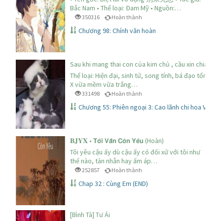
Bắc Nam • Thể loại: Đam Mỹ • Nguồn:…
350316
Hoàn thành
Chương 98: Chính văn hoàn
Sau khi mang thai con của kim chủ , cầu xin chia tay
Thể loại: Hiện đại, sinh tử, song tính, bá đạo tổng tà
X vừa mềm vừa trắng…
331498
Hoàn thành
Chương 55: Phiên ngoại 3: Cao lãnh chi hoa VS Yên
𝐁𝐉𝐘𝐗 • 𝗧𝗼̂𝗶 𝗩𝗮̂̃𝗻 𝗖𝗼̀𝗻 𝗬𝗲̂𝘂 (Hoàn)
Tôi yêu cậu ấy dù cậu ấy có đối xử với tôi như
thế nào, tàn nhẫn hay ấm áp…
252857
Hoàn thành
Chap 32 : Cùng Em (END)
[Bình Tà] Tư Ái