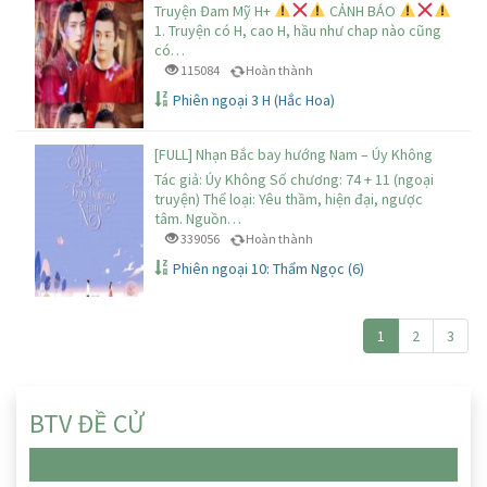
Truyện Đam Mỹ H+
CẢNH BÁO
1. Truyện có H, cao H, hầu như chap nào cũng
có…
115084
Hoàn thành
Phiên ngoại 3 H (Hắc Hoa)
[FULL] Nhạn Bắc bay hướng Nam – Úy Không
Tác giả: Úy Không Số chương: 74 + 11 (ngoại
truyện) Thể loại: Yêu thầm, hiện đại, ngược
tâm. Nguồn…
339056
Hoàn thành
Phiên ngoại 10: Thẩm Ngọc (6)
1
2
3
BTV ĐỀ CỬ
Chưa có truyện nào