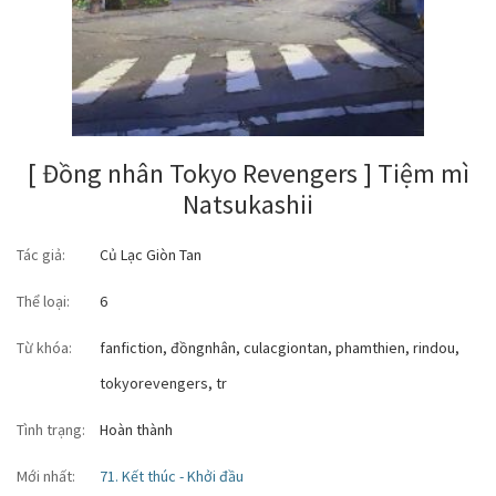
[ Đồng nhân Tokyo Revengers ] Tiệm mì
Natsukashii
Tác giả:
Củ Lạc Giòn Tan
Thể loại:
6
Từ khóa:
fanfiction
,
đồngnhân
,
culacgiontan
,
phamthien
,
rindou
,
tokyorevengers
,
tr
Tình trạng:
Hoàn thành
Mới nhất:
71. Kết thúc - Khởi đầu