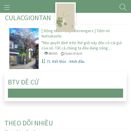
CULACGIONTAN
[ Đồng nhân Tokyo Revengers ] Tiệm mì
Natsukashii
"Mọi quyết định trên thế giới này đều có cái giá
của nó. Tất cả chúng ta đều đang sống…
86305
Hoàn thành
71. Kết thúc - Khởi đầu
BTV ĐỀ CỬ
Chưa có truyện nào
THEO DÕI NHIỀU