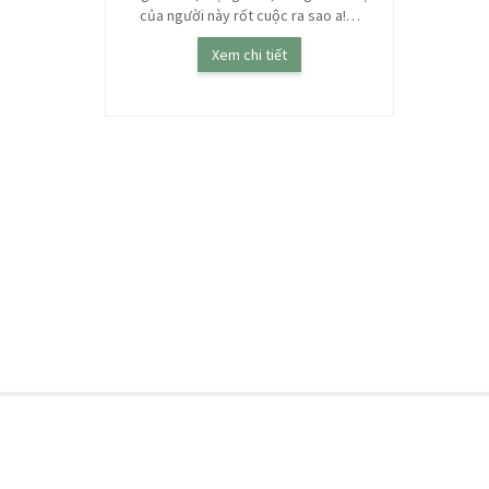
Keisuke và
của người này rốt cuộc ra sao a!…
giang hồ, ấm
 Bối cảnh…
Xem chi tiết
ết