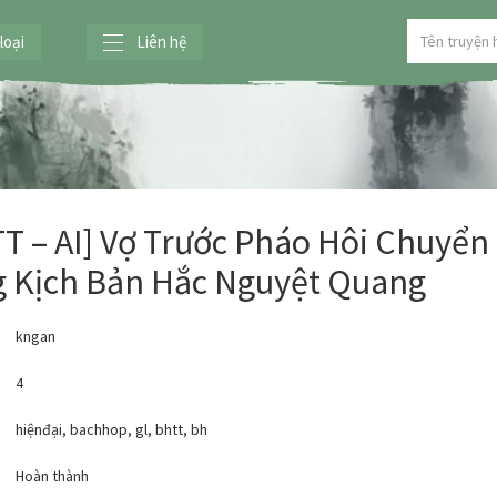
loại
Liên hệ
T – AI] Vợ Trước Pháo Hôi Chuyển
 Kịch Bản Hắc Nguyệt Quang
kngan
4
hiệnđại
,
bachhop
,
gl
,
bhtt
,
bh
:
Hoàn thành