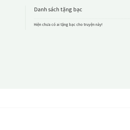
Danh sách tặng bạc
Hiện chưa có ai tặng bạc cho truyện này!
Quá Khứ Của Hai Ta
[Baji x Chifuyu
Ngoại truyện 3 : Câ
họ của Chi
Truyện được lấy cảm h
mình tiếc nhất trong