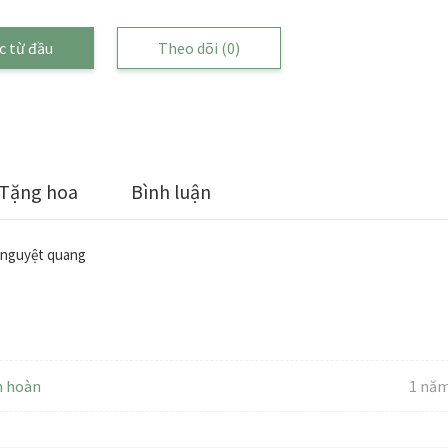
c từ đầu
Theo dõi
(0)
Tặng hoa
Bình luận
c nguyệt quang
n hoàn
1 năm