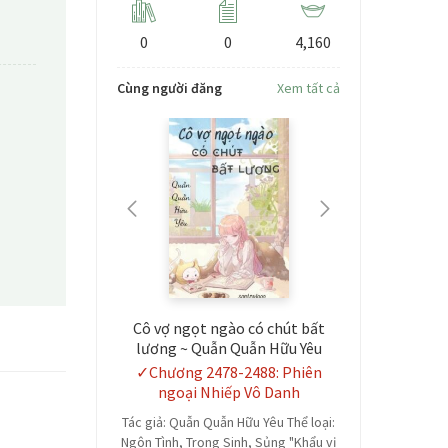
0
0
4,160
Cùng người đăng
Xem tất cả
 Mày Có Tiếc?
Cô vợ ngọt ngào có chút bất
Sơ Ảnh Tạ
] {FULL}
lương ~ Quẫn Quẫn Hữu Yêu
V
u truyện đổi
✓Chương 2478-2488: Phiên
Chương 48
fuyu
ngoại Nhiếp Vô Danh
ứng từ cặp đôi
Tác giả: Quẫn Quẫn Hữu Yêu Thể loại:
SƠ ẢNH TẠI
 truyện Tokyo
Ngôn Tình, Trọng Sinh, Sủng "Khẩu vị
Độc Vũ Tịch 