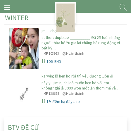
WINTER
jmj – chọc tức bà xã
author: dupblue __________ Đã 25 tuổi nhưng
người thừa kế Yu gia lại chẳng hề rung động vì
bất kỳ…
103993
Hoàn thành
106. END
karwin; lỡ hẹn hò rồi thì yêu đương luôn đi
này yu jimin, chị có muốn hẹn hò với em
không? giá là 3000 won một lần thơm má và…
138625
Hoàn thành
19. đêm hạ đầy sao
BTV ĐỀ CỬ