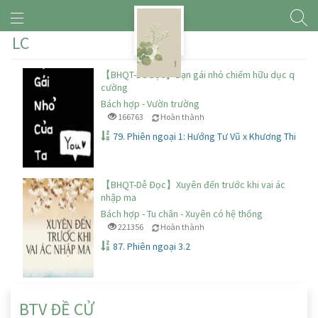
LC
【BHQT-Dễ đọc】Bạn gái nhỏ chiếm hữu dục quá
cường
Bách hợp - Vườn trường
166763
Hoàn thành
79. Phiên ngoại 1: Hướng Tư Vũ x Khương Thiến
【BHQT-Dễ Đọc】Xuyên đến trước khi vai ác
nhập ma
Bách hợp - Tu chân - Xuyên có hệ thống
221356
Hoàn thành
87. Phiên ngoại 3.2
BTV ĐỀ CỬ