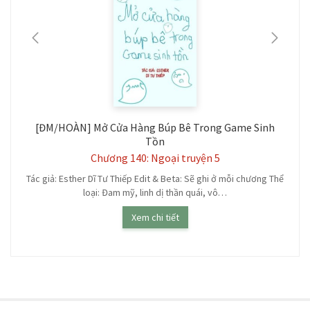
[ĐM/HOÀN] Mở Cửa Hàng Búp Bê Trong Game Sinh
Tồn
Chương 140: Ngoại truyện 5
,
Tác giả: Esther Dĩ Tư Thiếp Edit & Beta: Sẽ ghi ở mỗi chương Thể
loại: Đam mỹ, linh dị thần quái, vô…
Xem chi tiết