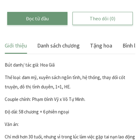
Đọc từ đầu
Theo dõi
(0)
Giới thiệu
Danh sách chương
Tặng hoa
Bình lu
Bút danh/ tác giã: Hoa Giã
Thể loại: đam mỹ, xuyên sách ngôn tình, hệ thống, thay đổi cốt
truyện, đô thị tình duyên, 1×1, HE.
Couple chính: Phạm Đình Vỹ x Võ Tự Minh.
Độ dài: 58 chương + 6 phiên ngoại
Văn án:
Chỉ mới hơn 30 tuổi, nhưng vì trong lúc làm việc gặp tai nạn lao động