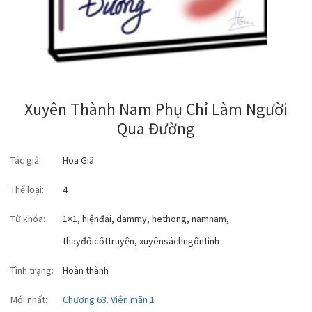
Xuyên Thành Nam Phụ Chỉ Làm Người
Qua Đường
Tác giả:
Hoa Giã
Thể loại:
4
Từ khóa:
1×1
,
hiệnđại
,
dammy
,
hethong
,
namnam
,
thayđổicốttruyện
,
xuyênsáchngôntình
Tình trạng:
Hoàn thành
Mới nhất:
Chương 63. Viên mãn 1