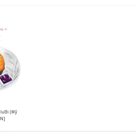
lưỡi (Mỹ
ÀN]