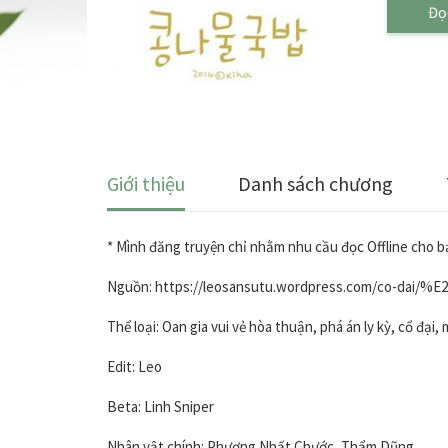
Đọ
Giới thiệu
Danh sách chương
* Mình đăng truyện chỉ nhằm nhu cầu đọc Offline cho bả
Nguồn: https://leosansutu.wordpress.com/co-dai
Thể loại: Oan gia vui vẻ hòa thuận, phá án ly kỳ, cổ đại
Edit: Leo
Beta: Linh Sniper
Nhân vật chính: Phương Nhất Chước, Thẩm Dũng