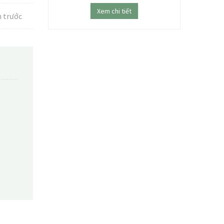
ết
Xem chi tiết
 trước