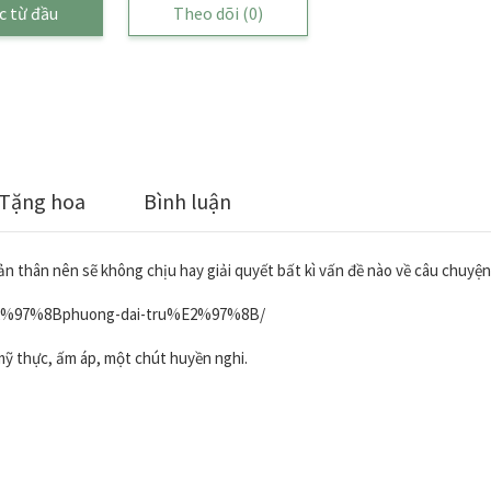
c từ đầu
Theo dõi
(0)
Tặng hoa
Bình luận
n thân nên sẽ không chịu hay giải quyết bất kì vấn đề nào về câu chuyện
/%E2%97%8Bphuong-dai-tru%E2%97%8B/
, mỹ thực, ấm áp, một chút huyền nghi.