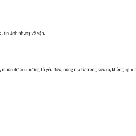
, tin lành nhưng vô vận.
 muốn đỡ tiểu nương tử yểu điệu, nũng nịu từ trong kiệu ra, không nghĩ t
Trọng Sinh Thành
Chương 
Tác giả: Lai Tự Viễn P
Trọng sinh, chủng điền 
lục, 1×1. Edit: Baoabo