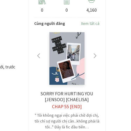
0
0
4,160
Cùng người đăng
Xem tất cả
ới, trước
 Liệp Báo
SORRY FOR HURTING YOU
ĐANG LÀ
[JENSOO] [CHAELISA]
66
CHAP 55 [END]
Chư
hương Thể loại:
văn, dị thế đại
" Tôi không ngại việc phải chờ đợi chị,
Dịu dàng ở n
 [Ta đã thoát…
tôi chỉ sợ người chị cần...không phải là
lạnh trong n
tôi..." Đây là fic đầu tiên…
hò trực t