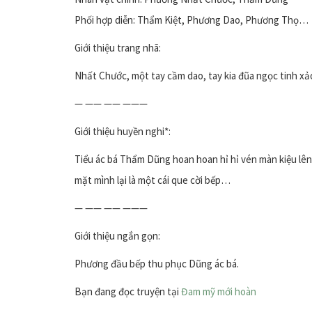
Phối hợp diễn: Thẩm Kiệt, Phương Dao, Phương Thọ…
Giới thiệu trang nhã:
Nhất Chước, một tay cầm dao, tay kia đũa ngọc tinh xảo
— —— —— ———
Giới thiệu huyền nghi*:
Tiểu ác bá Thẩm Dũng hoan hoan hỉ hỉ vén màn kiệu lên,
mặt mình lại là một cái que cời bếp…
— —— —— ———
Giới thiệu ngắn gọn:
Phương đầu bếp thu phục Dũng ác bá.
Bạn đang đọc truyện tại
Đam mỹ mới hoàn