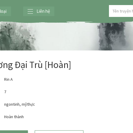
loại
Liên hệ
ng Đại Trù [Hoàn]
Rin A
7
ngontinh
,
mỹthực
:
Hoàn thành