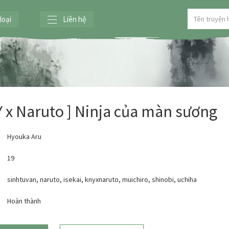
loại
Liên hệ
Y x Naruto ] Ninja của màn sương
Hyouka Aru
19
sinhtuvan
,
naruto
,
isekai
,
knyxnaruto
,
muichiro
,
shinobi
,
uchiha
:
Hoàn thành