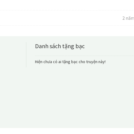
2 năm
Danh sách tặng bạc
Hiện chưa có ai tặng bạc cho truyện này!
[Khải Thiên] T
Chap 27: Cuộc 
` Longfic ` KarJack c
Xem chi ti