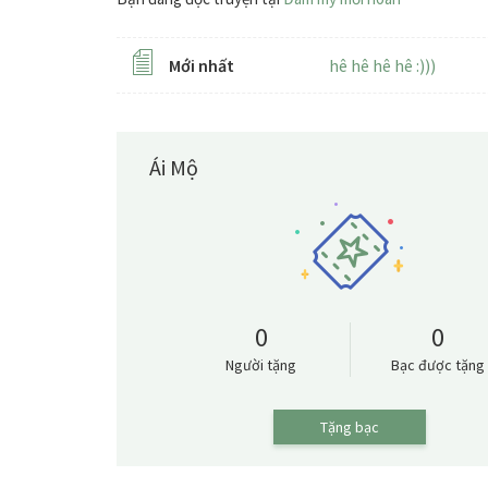
Mới nhất
hê hê hê hê :)))
Ái Mộ
0
0
Người tặng
Bạc được tặng
Tặng bạc