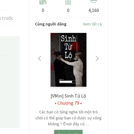
0
0
4,160
 trước
Cùng người đăng
Xem tất cả
rốn chạy
[VMin] Sinh Tử Lộ
[Jenlisa] –
sống mới
• Chương 79 •
NGOẠI TRU
HẠ
ouple ` My fic
Các bạn có từng nghe tới một trò
chơi có thể giúp bạn có được sự sống
Chuyện tình 
ết
không ? Ở nơi đây có…
ngược, dễ th
girl trường