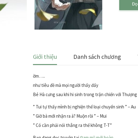
Đọ
Giới thiệu
Danh sách chương
ờm…..
như tiêu đề mà mọi người thấy đấy
Bé Hà cưng sau khi hi sinh trong trận chiến với Thượng
” Tui tự thấy mình bị nghiện thể loại chuyển sinh ” – Au
” Giờ bà mới nhận ra à? Muộn rồi ” – Mui
” Có cần phải nói thẳng ra thế không T-T”
Bạn đang đọc truyện tại
Đam mỹ mới hoàn