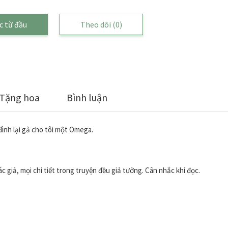
c từ đầu
Theo dõi
(0)
Tặng hoa
Bình luận
đình lại gả cho tôi một Omega.
c giả, mọi chi tiết trong truyện đều giả tưởng. Cân nhắc khi đọc.