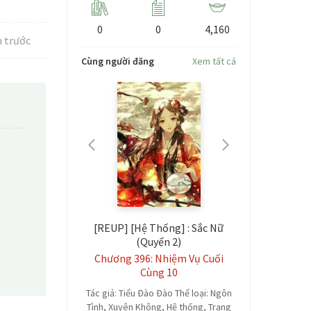
0
0
4,160
 trước
Cùng người đăng
Xem tất cả
ÊN THÀNH
[REUP] [Hệ Thống] : Sắc Nữ
[TAENY – H
RONG SÁCH
(Quyển 2)
Tà
 truyện 9.
Chương 396: Nhiệm Vụ Cuối
Chương 
ớng xong
Cùng 10
TRUYỆN COVE
i ý muốn chết
Tác giả: Tiểu Đào Đào Thể loại: Ngôn
Lãng mạn Tổn
đoạn giữa của
Tình, Xuyên Không, Hệ thống, Trạng
nhân Mãi m