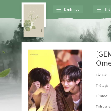
Danh mục
Thể 
[GE
Ome
Tác giả:
Thể loại:
Từ khóa:
Tình trạng