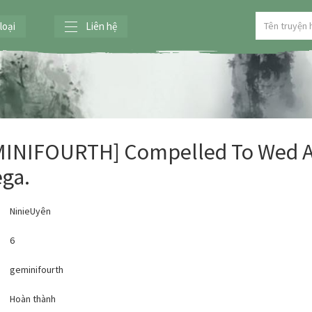
loại
Liên hệ
MINIFOURTH] Compelled To Wed 
ga.
NinieUyên
6
geminifourth
:
Hoàn thành