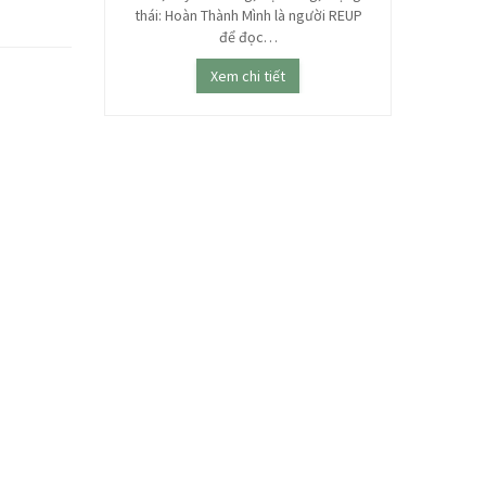
o thời xưa, trở
thái: Hoàn Thành Mình là người REUP
ha…
để đọc…
ết
Xem chi tiết