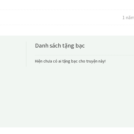
1 năm
Danh sách tặng bạc
Hiện chưa có ai tặng bạc cho truyện này!
LINGORM – XUY
ALPHA CẶN BÃ T
Chương 99: Ngoại
Xuyên ngược hư
LingLing Kwong ngoà
đột ngột, xuyên đến 