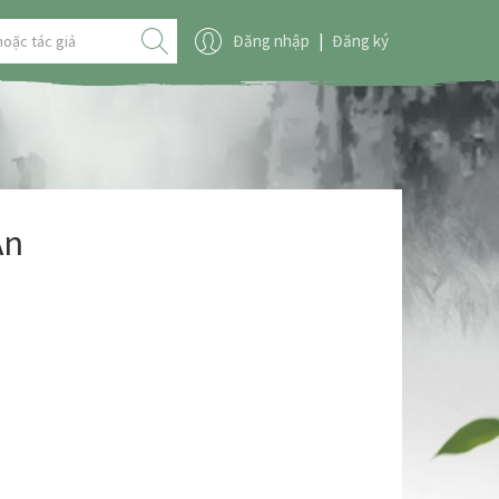
Đăng nhập
|
Đăng ký
An