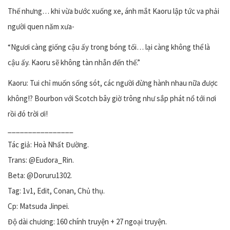
Thế nhưng… khi vừa bước xuống xe, ánh mắt Kaoru lập tức va phải
người quen năm xưa-
“Ngươi càng giống cậu ấy trong bóng tối… lại càng không thể là
cậu ấy. Kaoru sẽ không tàn nhẫn đến thế.”
Kaoru: Tui chỉ muốn sống sót, các người đừng hành nhau nữa được
không!? Bourbon với Scotch bây giờ trông như sắp phát nổ tới nơi
rồi đó trời ơi!
________________
Tác giả: Hoà Nhất Đường.
Trans: @Eudora_Rin.
Beta: @Doruru1302.
Tag: 1v1, Edit, Conan, Chủ thụ.
Cp: Matsuda Jinpei.
Độ dài chương: 160 chính truyện + 27 ngoại truyện.