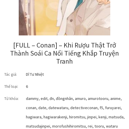
[FULL – Conan] – Khi Rượu Thật Trở
Thành Soái Ca Nổi Tiếng Khắp Truyện
Tranh
Tác giả:
Dĩ Tư Nhiệt
Thể loại:
6
Từ khóa:
dammy
,
edit
,
đn
,
đồngnhân
,
amuro
,
amurotooru
,
anime
,
conan
,
date
,
datewataru
,
detectiveconan
,
f5
,
furuyarei
,
hagiwara
,
hagiwarakenji
,
hiromitsu
,
jinpei
,
kenji
,
matsuda
,
matsudajinpei
,
morofushihiromitsu
,
rei
,
tooru
,
wataru