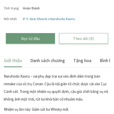
Tình trạng:
Hoàn thành
Mới nhất:
IF 5: Akai Shuichi x Naruhodo Kaoru.
Đọc từ đầu
Theo dõi
(0)
Giới thiệu
Danh sách chương
Tặng hoa
Bình lu
Naruhodo Kaoru – vai phụ đẹp trai xui xẻo đình đám trong bản
remake của vũ trụ Conan. Cậu là nội gián tổ chức được cài vào Cục
Cảnh sát. Trong một nhiệm vụ quyết định, cậu giả chết bằng vụ nổ
không ánh mặt trời, rút lui khỏi bàn cờ nhuốm máu.
Nhiệm vụ lần này: Giám sát ba Whisky mới.