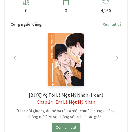
0
0
4,160
Cùng người đăng
Xem tất cả
[BJYX] Vợ Tôi Là Một Mỹ Nhân (Hoàn)
Chap 24 : Em Là Một Mỹ Nhân
"Chia đôi giường đi...né xa tôi ra một chút" "Chúng ta là vợ
chồng mà!" "Ai vợ chồng với anh..." Tác giả :…
Xem chi tiết