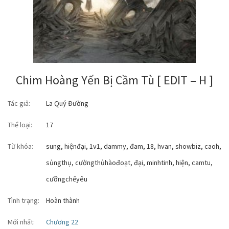
Chim Hoàng Yến Bị Cầm Tù [ EDIT – H ]
Tác giả:
La Quý Đường
Thể loại:
17
Từ khóa:
sung
,
hiệnđại
,
1v1
,
dammy
,
đam
,
18
,
hvan
,
showbiz
,
caoh
,
sủngthụ
,
cườngthủhàođoạt
,
đại
,
minhtinh
,
hiện
,
camtu
,
cưỡngchếyêu
Tình trạng:
Hoàn thành
Mới nhất:
Chương 22