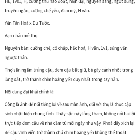
HE, 1vs1, H, cường thủ hào đoạt, hiện đại, nguyên sang, ngọt sủng,
truyện ngắn, cưỡng chế yêu, đam mỹ, H văn.
Yến Tân Hoà x Du Tước.
Vạn nhân mê thụ.
Nguyên bản: cưỡng chế, cố chấp, hắc hoá, H văn, 1v1, sủng văn
ngược thân.
Thợ săn ngắm trúng cậu, đem cậu bắt giữ, bẻ gãy cánh nhốt trong
lồng sắt, trở thành chim hoàng yến duy nhất trong tay hắn.
Nội dung đại khái chính là:
Công là ảnh đế nổi tiếng lui về sau màn ảnh, đối với thụ là thực tập
sinh nhất kiến chung tình. Thấy sắc nảy lòng tham, không nói hai lời
trực tiếp đem cậu về nhà cầm tù mỗi ngày như vậy. Khoá dây xích lại
để cậu vĩnh viễn trở thành chú chim hoàng yến không thể thoát