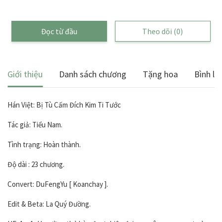
Đọc từ đầu
Theo dõi
(0)
Giới thiệu
Danh sách chương
Tặng hoa
Bình lu
Hán Việt: Bị Tù Cấm Đích Kim Ti Tước
Tác giả: Tiểu Nam.
Tình trạng: Hoàn thành.
Độ dài : 23 chương.
Convert: DuFengYu [ Koanchay ].
Edit & Beta: La Quý Đường.