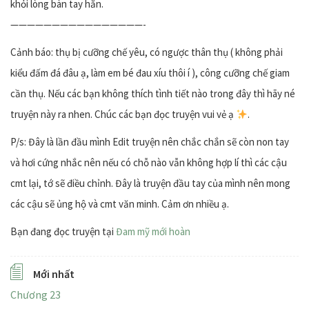
khỏi lòng bàn tay hắn.
————————————————-
Cảnh báo: thụ bị cưỡng chế yêu, có ngược thân thụ ( không phải
kiểu đấm đá đâu ạ, làm em bé đau xíu thôi í ), công cưỡng chế giam
cần thụ. Nếu các bạn không thích tình tiết nào trong đây thì hãy né
truyện này ra nhen. Chúc các bạn đọc truyện vui vẻ ạ
.
P/s: Đây là lần đầu mình Edit truyện nên chắc chắn sẽ còn non tay
và hơi cứng nhắc nên nếu có chỗ nào vẫn không hợp lí thì các cậu
cmt lại, tớ sẽ điều chỉnh. Đây là truyện đầu tay của mình nên mong
các cậu sẽ ủng hộ và cmt văn minh. Cảm ơn nhiều ạ.
Bạn đang đọc truyện tại
Đam mỹ mới hoàn
Mới nhất
Chương 23