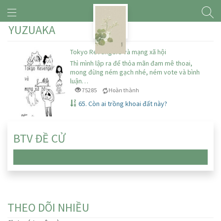
YUZUAKA
Tokyo Revengers và mạng xã hội
Thì mình lập ra để thỏa mãn đam mê thoai,
mong đừng ném gạch nhé, ném vote và bình
luận…
75285
Hoàn thành
65. Còn ai trồng khoai đất này?
BTV ĐỀ CỬ
Chưa có truyện nào
THEO DÕI NHIỀU