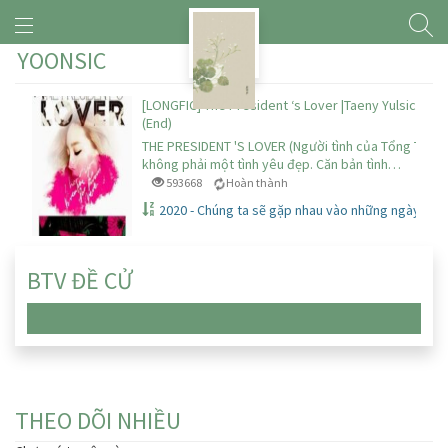
YOONSIC
[LONGFIC] The President ‘s Lover |Taeny Yulsic Yoo
(End)
THE PRESIDENT 'S LOVER (Người tình của Tổng Thống) 
không phải một tình yêu đẹp. Căn bản tình…
593668
Hoàn thành
2020 - Chúng ta sẽ gặp nhau vào những ngày đầu 
BTV ĐỀ CỬ
Chưa có truyện nào
THEO DÕI NHIỀU