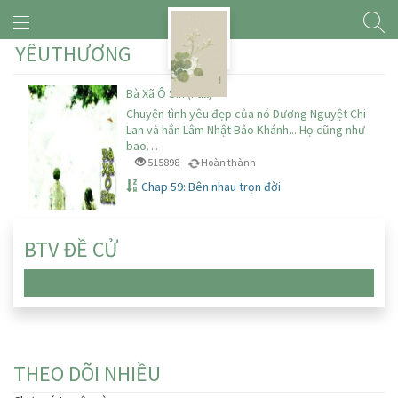
YÊUTHƯƠNG
Bà Xã Ô Sin (Full)
Chuyện tình yêu đẹp của nó Dương Nguyệt Chi
Lan và hắn Lâm Nhật Bảo Khánh... Họ cũng như
bao…
515898
Hoàn thành
Chap 59: Bên nhau trọn đời
BTV ĐỀ CỬ
Chưa có truyện nào
THEO DÕI NHIỀU