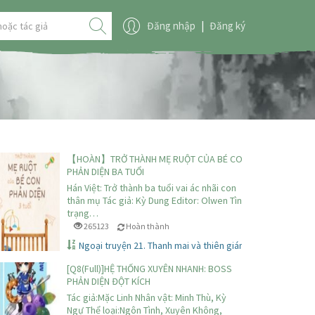
Đăng nhập
|
Đăng ký
【HOÀN】TRỞ THÀNH MẸ RUỘT CỦA BÉ CON
ơng
PHẢN DIỆN BA TUỔI
ạng raw: 150+ chương
Hán Việt: Trở thành ba tuổi vai ác nhãi con
thân mụ Tác giả: Kỳ Dung Editor: Olwen Tình
trạng…
m lòng yêu linh mục (17)
265123
Hoàn thành
Ngoại truyện 21. Thanh mai và thiên giáng*
[Q8(Full)]HỆ THỐNG XUYÊN NHANH: BOSS
t Tới
PHẢN DIỆN ĐỘT KÍCH
ể Mắt Tới
Tác giả:Mặc Linh Nhân vật: Minh Thù, Kỳ
Ngự Thể loại:Ngôn Tình, Xuyên Không,