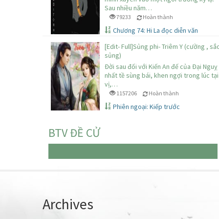
Sau nhiều năm…
79233
Hoàn thành
Chương 74: Hi La đọc diễn văn
[Edit- Full]Sủng phi- Triêm Y (cường , sắ
sủng)
Đời sau đối với Kiến An đế của Đại Nguỵ
nhất tề sùng bái, khen ngợi trong lúc tại
vị,…
1157206
Hoàn thành
Phiên ngoại: Kiếp trước
BTV ĐỀ CỬ
Chưa có truyện nào
Archives