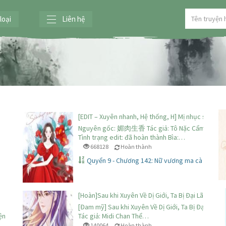
loại
Liên hệ
[EDIT – Xuyên nhanh, Hệ thống, H] Mị nhục sinh hư
Nguyên gốc: 媚肉生香 Tác giả: Tô Nặc Cẩm Tình tr
Tình trạng edit: đã hoàn thành Bìa:…
668128
Hoàn thành
Quyển 9 - Chương 142: Nữ vương ma cà rồng đe
[Hoàn]Sau khi Xuyên Về Dị Giới, Ta Bị Đại Lão Để Mắ
[Đam mỹ] Sau khi Xuyên Về Dị Giới, Ta Bị Đại Lão Đ
ện
Tác giả: Midi Chan Thể…
140064
Hoàn thành