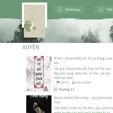
Danh mục
Thể 
XUYÊN
[Phần 1/Hoàn/ĐM] Lão Tổ Lại Đang Luân
Hồi
Tác giả: Thanh Điểu Độ Tinh Hà Thể loại:
Nguyên sang, đam mỹ, cổ đại, cận đại,
hiện đại, tình…
157721
Hoàn thành
Chương 12:
[Hoàn thành] Tỉnh mộng – Quỷ Bút Hoàn
Thái
Giới thiệu: Doãn Vụ Thi thức dậy, phát hi
mình xuyên vào một ngôi trường kỳ lạ.