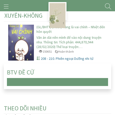
XUYÊN-KHÔNG
(GL/BHTT) (Hoàn) Nàng là vai chính – Nhiệt đến
hôn quyết
Văn án dài nên mình để vào nội dung truyện
nha. Thông tin: Tích phân: 444,870,944
(28/02/2020) Thể loại truyện:…
150651
Hoàn thành
208 - 210. Phiên ngoại Dưỡng nhi tử
BTV ĐỀ CỬ
Chưa có truyện nào
THEO DÕI NHIỀU