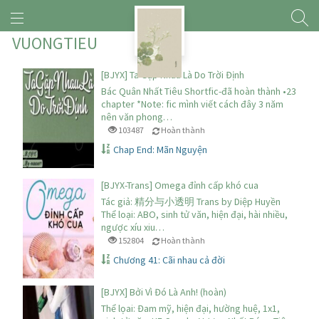
VUONGTIEU
[BJYX] Ta Gặp Nhau Là Do Trời Định
Bác Quân Nhất Tiêu Shortfic-đã hoàn thành •23
chapter *Note: fic mình viết cách đây 3 năm
nên văn phong…
103487
Hoàn thành
Chap End: Mãn Nguyện
[BJYX-Trans] Omega đỉnh cấp khó cua
Tác giả: 精分与小透明 Trans by Diệp Huyền
Thể loại: ABO, sinh tử văn, hiện đại, hài nhiều,
ngược xíu xiu…
152804
Hoàn thành
Chương 41: Cãi nhau cả đời
[BJYX] Bởi Vì Đó Là Anh! (hoàn)
Thể lọai: Đam mỹ, hiện đại, hường huệ, 1x1,