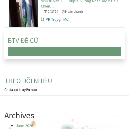
sinh tử văn, HE Couple: Vương Nhất Bác x Tiêu
Chiến…
242714
Hoàn thành
PR Truyện Mới
BTV ĐỀ CỬ
Chưa có truyện nào
THEO DÕI NHIỀU
Chưa có truyện nào
Archives
June 2026