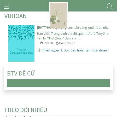
VUHOAN
[BHTT/HOÀN] Trọng sinh chi cùng quân bên nhau – V
Hán Việt: Trọng sinh chi dữ quân tư thủ Truyện này c
tên là "Như Quân" đạo sĩ x…
199238
Hoàn thành
Phiên ngoại 3: Dục tiếu hoàn tần, toái đoạn nhân
BTV ĐỀ CỬ
Chưa có truyện nào
THEO DÕI NHIỀU