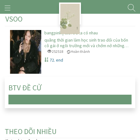
VSOO
bangpink | tuổi trẻ ta có nhau
quãng thời gian làm học sinh trao đổi của bốn
cô gái ở ngôi trường mới và chớm nở những…
252518
Hoàn thành
72. end
BTV ĐỀ CỬ
Chưa có truyện nào
THEO DÕI NHIỀU