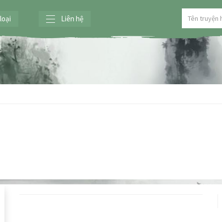
loại
Liên hệ
u