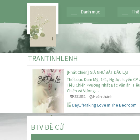
Danh mục
Thể 
TRANTINHLENH
[Nhất Chiến] GIÁ NHƯ BẮT ĐẦU LẠI
Thể Loại: Đam Mỹ, 1×1, Ngược luyến CP :
Tiêu Chiến ×Vương Nhất Bác Văn án: Tiê
Chiến và Vương…
231531
Hoàn thành
Day1*Making Love In The Bedroom
BTV ĐỀ CỬ