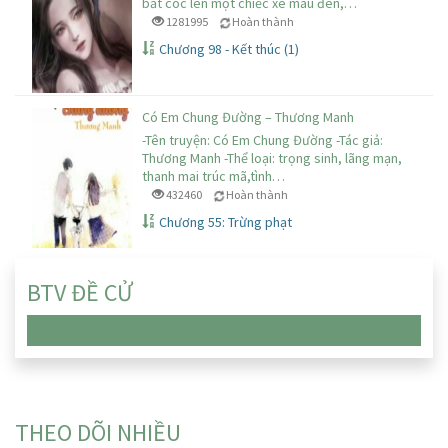
bắt cóc lên một chiếc xe màu đen,…
1281995
Hoàn thành
Chương 98 - Kết thúc (1)
Có Em Chung Đường – Thương Manh
-Tên truyện: Có Em Chung Đường -Tác giả:
Thương Manh -Thể loại: trọng sinh, lãng mạn,
thanh mai trúc mã,tình…
432460
Hoàn thành
Chương 55: Trừng phạt
BTV ĐỀ CỬ
Chưa có truyện nào
THEO DÕI NHIỀU