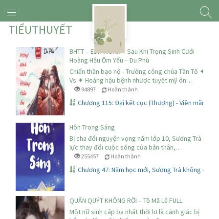
TIỂUTHUYẾT
BHTT – EDIT HOÀN – Sau Khi Trọng Sinh Cưới
Hoàng Hậu Ốm Yếu – Du Phù
Chiến thần bạo nộ - Trưởng công chúa Tần Tố ✦
Vs ✦ Hoàng hậu bệnh nhược tuyệt mỹ ôn…
94897
Hoàn thành
Chương 115: Đại kết cục (Thượng) - Viên mãn
Hôn Trong Sáng
Bị cha đổi nguyện vọng năm lớp 10, Sương Trà phải 
lực thay đổi cuộc sống của bản thân,…
255457
Hoàn thành
Chương 47: Năm học mới, Sương Trà không còn ở
QUẤN QUÝT KHÔNG RỜI – Tô Mã Lệ FULL
Một nữ sinh cấp ba nhất thời lơ là cảnh giác bị