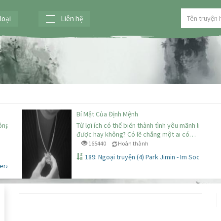
loại
Liên hệ
Bí Mật Của Định Mệnh
 ông
Từ lợi ích có thể biến thành tình yêu mãnh liệt
được hay không? Có lẽ chẳng một ai có…
165440
Hoàn thành
189: Ngoại truyện (4) Park Jimin - Im Sooah
Sera