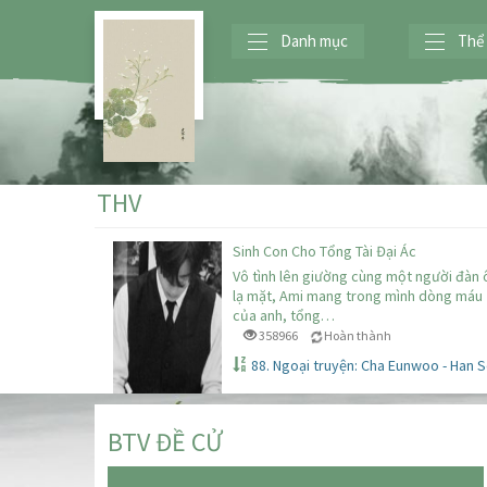
Danh mục
Thể 
THV
Sinh Con Cho Tổng Tài Đại Ác
Vô tình lên giường cùng một người đàn
lạ mặt, Ami mang trong mình dòng máu
của anh, tổng…
358966
Hoàn thành
88. Ngoại truyện: Cha Eunwoo - Han 
BTV ĐỀ CỬ