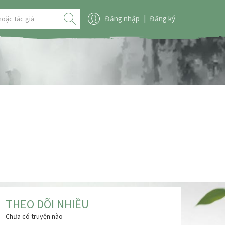
Đăng nhập
|
Đăng ký
THEO DÕI NHIỀU
Chưa có truyện nào