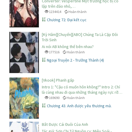
Converter: Vespertine Một trường học bị cô
lập trên đảo nhỏ,…
1234414
Hoàn thành
Chương 72: Đại kết cục
[Kỳ Hâm][Chuyển][ABO] Chúng Ta Là Cặp Đôi
Trời Sinh
Ai nói AB không thể bên nhau?
177516
Hoàn thành
Ngoại Truyện 2 - Trưởng Thành (4)
[Vkook] Phanh gấp
Intro 1: "Cậu có muốn hôn không?" Intro 2: Chỉ
là cùng nhau đi qua những tháng ngày rực rỡ…
169690
Hoàn thành
Chương 43. Anh được yêu thương mà.
Bắt Được Cái Đuôi Của Anh
Tác giả: Sơn Chi Tử Nguồn cv: Miêu Soái -