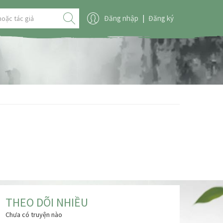
Đăng nhập
|
Đăng ký
THEO DÕI NHIỀU
Chưa có truyện nào