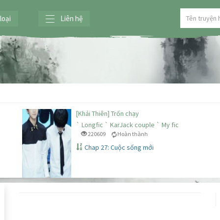
loại
Liên hệ
[Khải Thiên] Trốn chạy
c
` Longfic ` KarJack couple ` My fic
220609
Hoàn thành
Chap 27: Cuộc sống mới