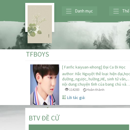
Danh mục
Thể 
TFBOYS
[ Fanfic kaiyuan-xihong] Đại Ca Đi Học
author: Hắc Nguyệt thễ loại: hiện đại,họ
đường, ngược, hường,HE, sinh tử văn,...
nội dung:chuyện tình của bang chủ và…
114283
Hoàn thành
Lời tác giả:
BTV ĐỀ CỬ