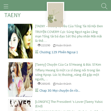
TAENY
[TAENY – Hoàn] Vợ Yêu Của Tổng Tài Xã Hội Đen
TRUYỆN COVER!!! Cực Sủng Ngọt ngào Lãng
mạn Tổng tài bá đạo Sát thủ phu nhân Mãi mãi
là thê…
223290
Hoàn thành
Chương 129: Phiên Ngoại 1
[Taeny] Chuyện Của Ca Sĩ Hwang & Bác Sĩ Kim
Tiffany Hwang là một ca sĩ đang nổi trong làn
sóng Kpop. Lúc bị thương, nàng đã gặp một
người,…
269145
Hoàn thành
Chap 30: Mọi chuyện ổn rồi...
[LONGFIC] The President ‘s Lover |Taeny Yulsic Yoo
(End)