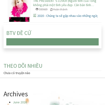
THE PRESIDENT 'S LOVER (Người tình của Tổng Thống) 
không phải một tình yêu đẹp. Căn bản tình…
593669
Hoàn thành
2020 - Chúng ta sẽ gặp nhau vào những ngày đầu 
BTV ĐỀ CỬ
Chưa có truyện nào
THEO DÕI NHIỀU
Chưa có truyện nào
Archives
June 2026