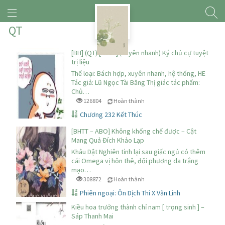
QT
[BH] (QT) [Hoàn] (Xuyên nhanh) Ký chủ cự tuyệt
trị liệu
Thể loại: Bách hợp, xuyên nhanh, hệ thống, HE
Tác giả: Lũ Ngọc Tài Băng Thị giác tác phẩm:
Chủ…
126804
Hoàn thành
Chương 232 Kết Thúc
[BHTT – ABO] Không khống chế được – Cật
Mang Quả Đích Khảo Lạp
Khâu Dật Nghiên tỉnh lại sau giấc ngủ có thêm
cái Omega vị hôn thê, đối phương da trắng
mạo…
308872
Hoàn thành
Phiên ngoại: Ôn Dịch Thi X Văn Linh
Kiều hoa trưởng thành chỉ nam [ trọng sinh ] –
Sáp Thanh Mai