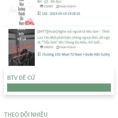
BH - Qt . Để đọc
152807
Hoàn thành
162 . 2019-03-16 19:28:16
[BHTT][Hoàn] Nghe nói ngươi là tiểu tam – Thính Nhứ
Lưu Tấn Nhã phát hiện chồng ngoại tình, đề nghị ly
dị. "Tiểu tam" tên Chung Du Hiểu, trẻ tuổi…
288333
Hoàn thành
Chương 103: Nhan Tử Nam × Doãn Hãn Sướng (hai
BTV ĐỀ CỬ
Chưa có truyện nào
THEO DÕI NHIỀU