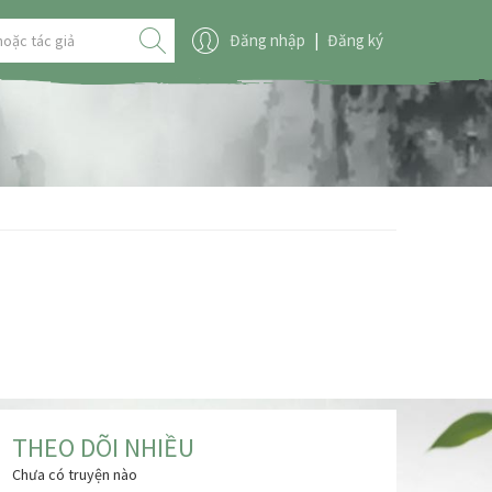
Đăng nhập
|
Đăng ký
THEO DÕI NHIỀU
Chưa có truyện nào