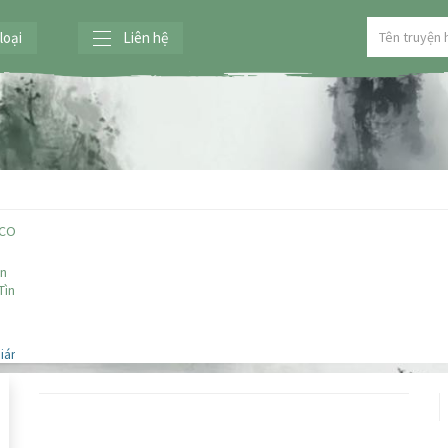
loại
Liên hệ
 CON
on
Tình
giáng*