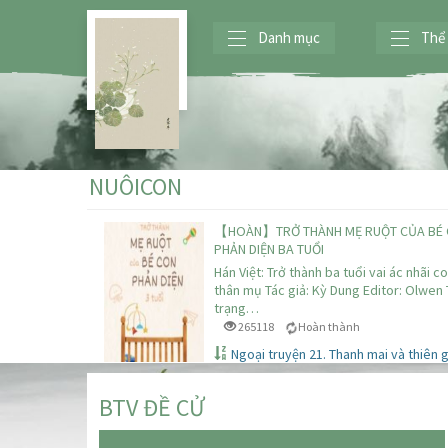
Danh mục
Thể 
NUÔICON
【HOÀN】TRỞ THÀNH MẸ RUỘT CỦA BÉ
PHẢN DIỆN BA TUỔI
Hán Việt: Trở thành ba tuổi vai ác nhãi c
thân mụ Tác giả: Kỳ Dung Editor: Olwen 
trạng…
265118
Hoàn thành
Ngoại truyện 21. Thanh mai và thiên 
BTV ĐỀ CỬ